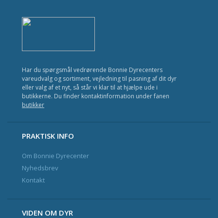
Kat
Fisk
Fugl
Gnavere
Har du spørgsmål vedrørende Bonnie Dyrecenters
vareudvalg og sortiment, vejledning til pasning af dit dyr
Krybdyr
eller valg af et nyt, så står vi klar til at hjælpe ude i
butikkerne. Du finder kontaktinformation under fanen
Havedam
butikker
Nyhedsbrev og Kundeklub
PRAKTISK INFO
Om Bonnie Dyrecenter
Kontakt
Nyhedsbrev
Kontakt
VIDEN OM DYR