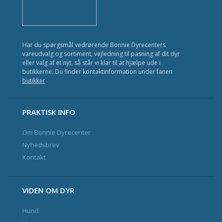
Kat
Fisk
Har du spørgsmål vedrørende Bonnie Dyrecenters
Fugl
vareudvalg og sortiment, vejledning til pasning af dit dyr
eller valg af et nyt, så står vi klar til at hjælpe ude i
Gnavere
butikkerne. Du finder kontaktinformation under fanen
butikker
Krybdyr
Havedam
PRAKTISK INFO
Om Bonnie Dyrecenter
Nyhedsbrev og Kundeklub
Nyhedsbrev
Kontakt
Kontakt
VIDEN OM DYR
Hund