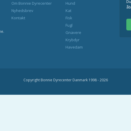
Du
Om Bonnie Dyrecenter
Hund
åb
Nyhedsbrev
Kat
Kontakt
Fisk
Fugl
ne.
Gnavere
Krybdyr
Havedam
Copyright Bonnie Dyrecenter Danmark 1998 - 2026