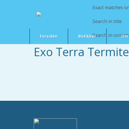
Exact matches on
Search in title
Search in conten
Forsiden
Butikker
Om 
Exo Terra Termite 