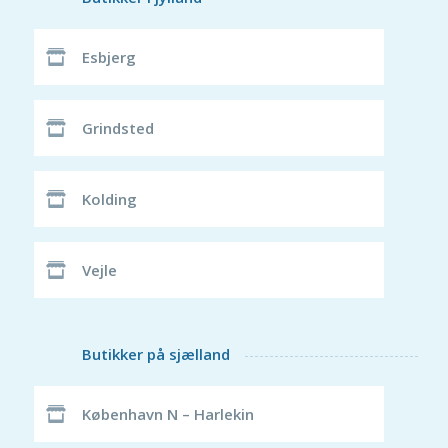
Kat
Esbjerg
Fisk
Fugl
Grindsted
Gnavere
Krybdyr
Kolding
Havedam
Vejle
Nyhedsbrev og Kundeklub
Kontakt
Butikker på sjælland
København N – Harlekin