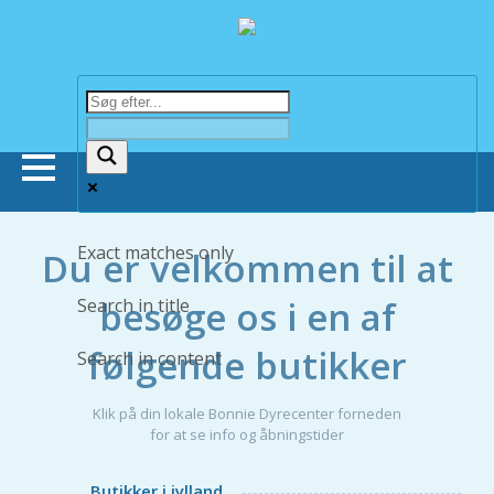
Forsiden
Exact matches only
Du er velkommen til at
Butikker
besøge os i en af
Search in title
følgende butikker
Search in content
Om Bonnie Dyrecenter
Klik på din lokale Bonnie Dyrecenter forneden
Viden om dyr
for at se info og åbningstider
Hund
Butikker i jylland