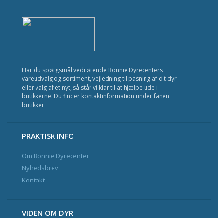
Kat
Fisk
Fugl
Gnavere
Har du spørgsmål vedrørende Bonnie Dyrecenters
vareudvalg og sortiment, vejledning til pasning af dit dyr
Krybdyr
eller valg af et nyt, så står vi klar til at hjælpe ude i
butikkerne. Du finder kontaktinformation under fanen
Havedam
butikker
Nyhedsbrev og Kundeklub
PRAKTISK INFO
Om Bonnie Dyrecenter
Kontakt
Nyhedsbrev
Kontakt
VIDEN OM DYR