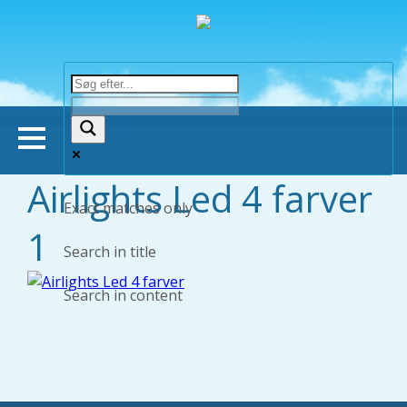
Airlights Led 4 farver
Forsiden
Exact matches only
1
Butikker
Search in title
Search in content
Om Bonnie Dyrecenter
Viden om dyr
Hund