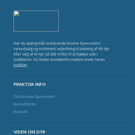
Kat
Fisk
Fugl
Gnavere
Har du spørgsmål vedrørende Bonnie Dyrecenters
vareudvalg og sortiment, vejledning til pasning af dit dyr
Krybdyr
eller valg af et nyt, så står vi klar til at hjælpe ude i
butikkerne. Du finder kontaktinformation under fanen
Havedam
butikker
Nyhedsbrev og Kundeklub
PRAKTISK INFO
Om Bonnie Dyrecenter
Kontakt
Nyhedsbrev
Kontakt
VIDEN OM DYR