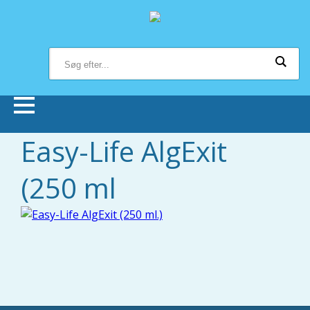
Easy-Life AlgExit
Forsiden
(250 ml
Butikker
Om Bonnie Dyrecenter
Viden om dyr
Hund