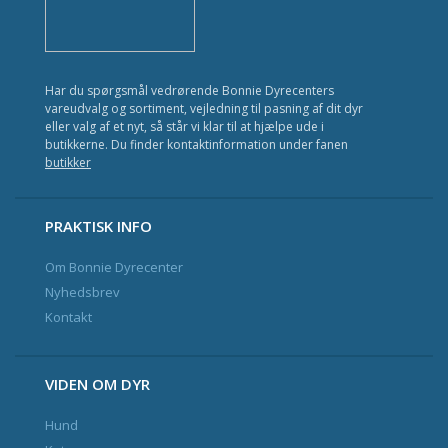
Kat
Fisk
Har du spørgsmål vedrørende Bonnie Dyrecenters
Fugl
vareudvalg og sortiment, vejledning til pasning af dit dyr
eller valg af et nyt, så står vi klar til at hjælpe ude i
Gnavere
butikkerne. Du finder kontaktinformation under fanen
butikker
Krybdyr
Havedam
PRAKTISK INFO
Om Bonnie Dyrecenter
Nyhedsbrev og Kundeklub
Nyhedsbrev
Kontakt
Kontakt
VIDEN OM DYR
Hund