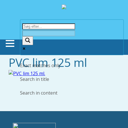
PVC lim 125 ml
Forsiden
Exact matches only
Butikker
Search in title
Search in content
Om Bonnie Dyrecenter
Viden om dyr
Hund