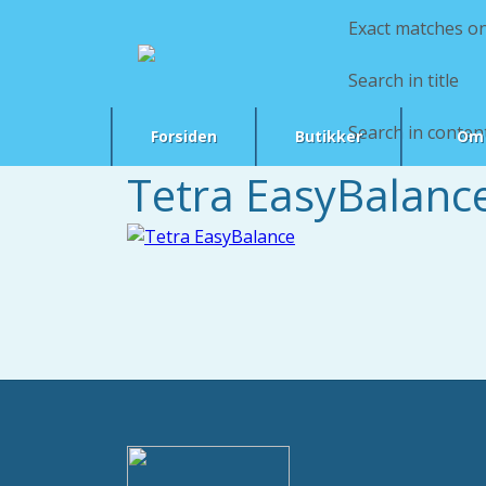
Exact matches on
Search in title
Search in conten
Forsiden
Butikker
Om 
Tetra EasyBalanc