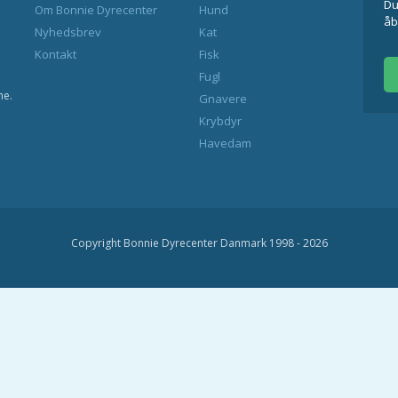
Du
Om Bonnie Dyrecenter
Hund
åb
Nyhedsbrev
Kat
Kontakt
Fisk
Fugl
ne.
Gnavere
Krybdyr
Havedam
Copyright Bonnie Dyrecenter Danmark 1998 - 2026