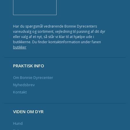
Kat
Fisk
Har du spørgsmål vedrørende Bonnie Dyrecenters
Fugl
vareudvalg og sortiment, vejledning til pasning af dit dyr
eller valg af et nyt, så står vi klar til at hjælpe ude i
Gnavere
butikkerne. Du finder kontaktinformation under fanen
butikker
Krybdyr
Havedam
PRAKTISK INFO
Om Bonnie Dyrecenter
Nyhedsbrev og Kundeklub
Nyhedsbrev
Kontakt
Kontakt
VIDEN OM DYR
Hund