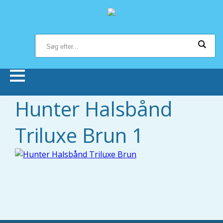
Hunter Halsbånd
Forsiden
Triluxe Brun 1
Butikker
Om Bonnie Dyrecenter
Viden om dyr
Hund