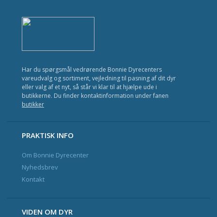
Kat
Fisk
Fugl
Gnavere
Har du spørgsmål vedrørende Bonnie Dyrecenters
vareudvalg og sortiment, vejledning til pasning af dit dyr
Krybdyr
eller valg af et nyt, så står vi klar til at hjælpe ude i
butikkerne. Du finder kontaktinformation under fanen
Havedam
butikker
Nyhedsbrev og Kundeklub
PRAKTISK INFO
Om Bonnie Dyrecenter
Kontakt
Nyhedsbrev
Kontakt
VIDEN OM DYR