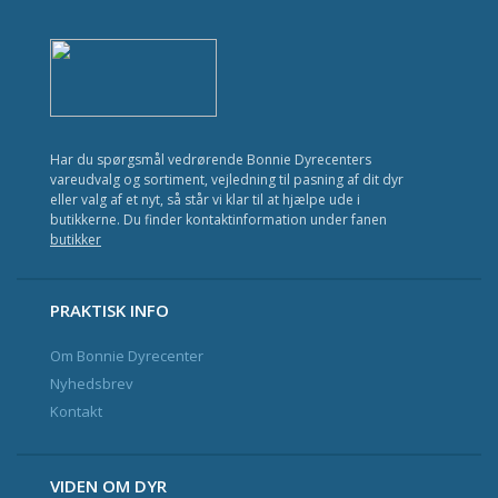
Kat
Fisk
Fugl
Gnavere
Har du spørgsmål vedrørende Bonnie Dyrecenters
vareudvalg og sortiment, vejledning til pasning af dit dyr
Krybdyr
eller valg af et nyt, så står vi klar til at hjælpe ude i
butikkerne. Du finder kontaktinformation under fanen
Havedam
butikker
Nyhedsbrev og Kundeklub
PRAKTISK INFO
Om Bonnie Dyrecenter
Kontakt
Nyhedsbrev
Kontakt
VIDEN OM DYR