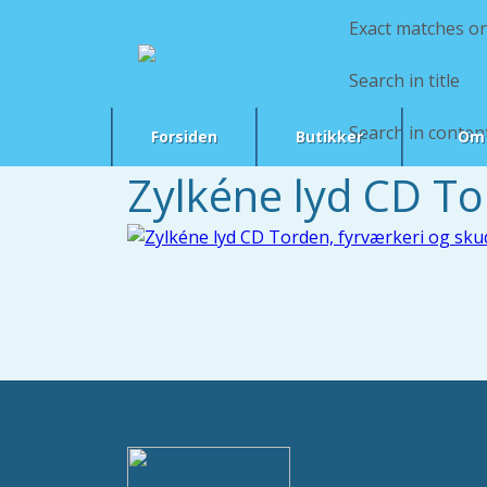
Exact matches on
Search in title
Search in conten
Forsiden
Butikker
Om 
Zylkéne lyd CD To