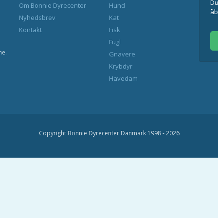
Du
Om Bonnie Dyrecenter
Hund
åb
Nyhedsbrev
Kat
Kontakt
Fisk
Fugl
ne.
Gnavere
Krybdyr
Havedam
Copyright Bonnie Dyrecenter Danmark 1998 - 2026