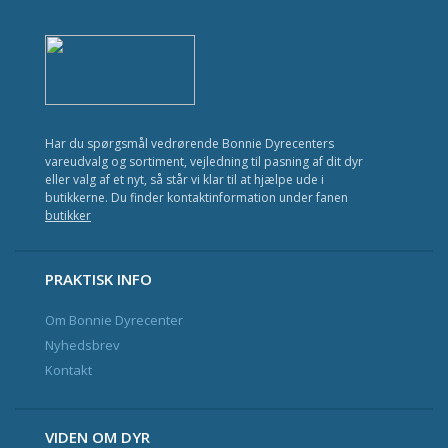
Kat
Fisk
Fugl
Gnavere
Har du spørgsmål vedrørende Bonnie Dyrecenters
vareudvalg og sortiment, vejledning til pasning af dit dyr
Krybdyr
eller valg af et nyt, så står vi klar til at hjælpe ude i
butikkerne. Du finder kontaktinformation under fanen
Havedam
butikker
Nyhedsbrev og Kundeklub
PRAKTISK INFO
Om Bonnie Dyrecenter
Kontakt
Nyhedsbrev
Kontakt
VIDEN OM DYR