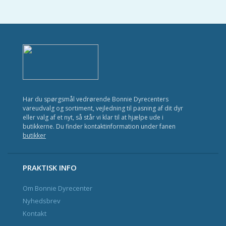
Kat
Fisk
Fugl
Gnavere
Krybdyr
Har du spørgsmål vedrørende Bonnie Dyrecenters
Havedam
vareudvalg og sortiment, vejledning til pasning af dit dyr
eller valg af et nyt, så står vi klar til at hjælpe ude i
butikkerne. Du finder kontaktinformation under fanen
butikker
Nyhedsbrev og Kundeklub
Kontakt
PRAKTISK INFO
Om Bonnie Dyrecenter
Nyhedsbrev
Kontakt