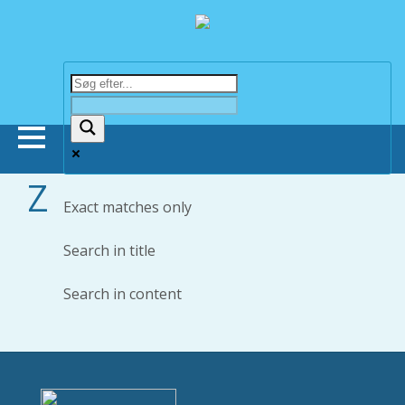
Z
Forsiden
Exact matches only
Butikker
Search in title
Search in content
Om Bonnie Dyrecenter
Viden om dyr
Hund