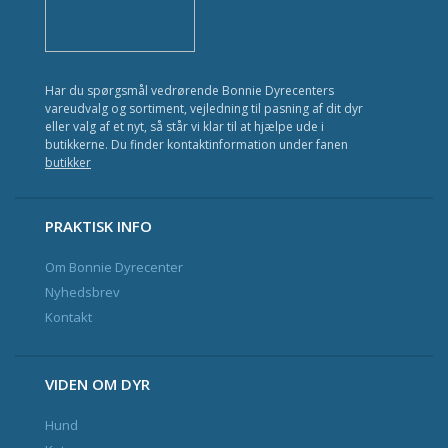
Kat
Fisk
Har du spørgsmål vedrørende Bonnie Dyrecenters
Fugl
vareudvalg og sortiment, vejledning til pasning af dit dyr
eller valg af et nyt, så står vi klar til at hjælpe ude i
Gnavere
butikkerne. Du finder kontaktinformation under fanen
butikker
Krybdyr
Havedam
PRAKTISK INFO
Om Bonnie Dyrecenter
Nyhedsbrev og Kundeklub
Nyhedsbrev
Kontakt
Kontakt
VIDEN OM DYR
Hund