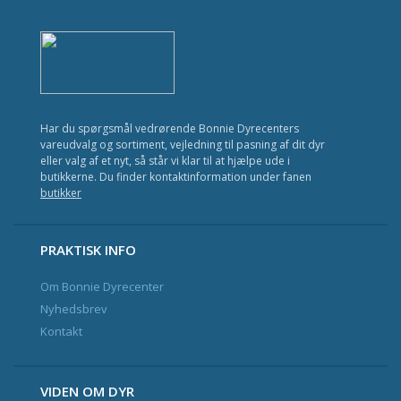
Kat
Fisk
Fugl
Gnavere
Har du spørgsmål vedrørende Bonnie Dyrecenters
vareudvalg og sortiment, vejledning til pasning af dit dyr
Krybdyr
eller valg af et nyt, så står vi klar til at hjælpe ude i
butikkerne. Du finder kontaktinformation under fanen
Havedam
butikker
Nyhedsbrev og Kundeklub
PRAKTISK INFO
Om Bonnie Dyrecenter
Kontakt
Nyhedsbrev
Kontakt
VIDEN OM DYR