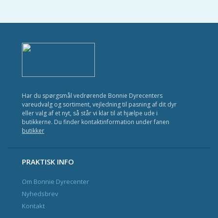
Kat
Fisk
Fugl
Gnavere
Krybdyr
Har du spørgsmål vedrørende Bonnie Dyrecenters
Havedam
vareudvalg og sortiment, vejledning til pasning af dit dyr
eller valg af et nyt, så står vi klar til at hjælpe ude i
butikkerne. Du finder kontaktinformation under fanen
butikker
Nyhedsbrev og Kundeklub
Kontakt
PRAKTISK INFO
Om Bonnie Dyrecenter
Nyhedsbrev
Kontakt