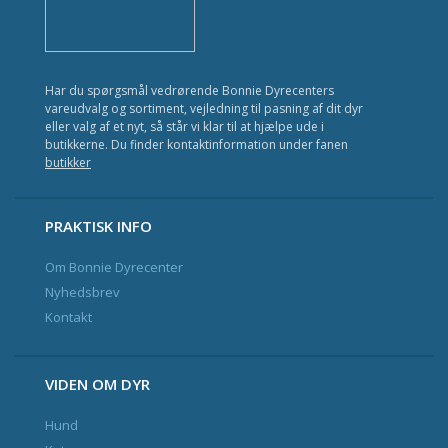
Kat
Fisk
Har du spørgsmål vedrørende Bonnie Dyrecenters
Fugl
vareudvalg og sortiment, vejledning til pasning af dit dyr
eller valg af et nyt, så står vi klar til at hjælpe ude i
Gnavere
butikkerne. Du finder kontaktinformation under fanen
butikker
Krybdyr
Havedam
PRAKTISK INFO
Om Bonnie Dyrecenter
Nyhedsbrev og Kundeklub
Nyhedsbrev
Kontakt
Kontakt
VIDEN OM DYR
Hund