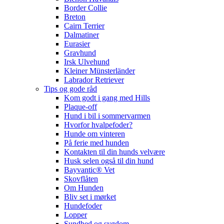
Border Collie
Breton
Cairn Terrier
Dalmatiner
Eurasier
Gravhund
Irsk Ulvehund
Kleiner Münsterländer
Labrador Retriever
Tips og gode råd
Kom godt i gang med Hills
Plaque-off
Hund i bil i sommervarmen
Hvorfor hvalpefoder?
Hunde om vinteren
På ferie med hunden
Kontakten til din hunds velvære
Husk selen også til din hund
Bayvantic® Vet
Skovflåten
Om Hunden
Bliv set i mørket
Hundefoder
Lopper
Sundhed og sygdom