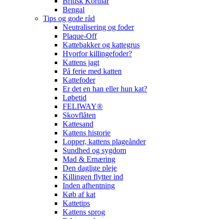
Britisk Korthår
Bengal
Tips og gode råd
Neutralisering og foder
Plaque-Off
Kattebakker og kattegrus
Hvorfor killingefoder?
Kattens jagt
På ferie med katten
Kattefoder
Er det en han eller hun kat?
Løbetid
FELIWAY®
Skovflåten
Kattesand
Kattens historie
Lopper, kattens plageånder
Sundhed og sygdom
Mad & Ernæring
Den daglige pleje
Killingen flytter ind
Inden afhentning
Køb af kat
Kattetips
Kattens sprog