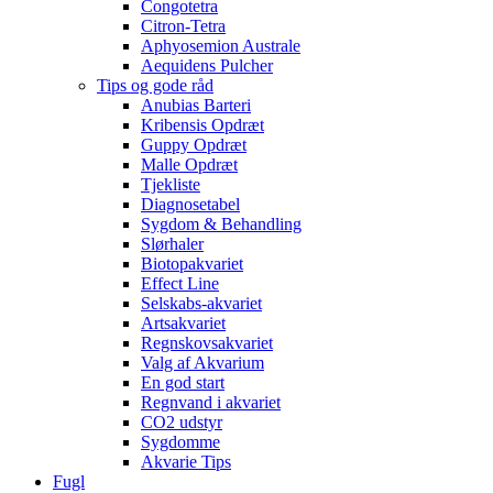
Congotetra
Citron-Tetra
Aphyosemion Australe
Aequidens Pulcher
Tips og gode råd
Anubias Barteri
Kribensis Opdræt
Guppy Opdræt
Malle Opdræt
Tjekliste
Diagnosetabel
Sygdom & Behandling
Slørhaler
Biotopakvariet
Effect Line
Selskabs-akvariet
Artsakvariet
Regnskovsakvariet
Valg af Akvarium
En god start
Regnvand i akvariet
CO2 udstyr
Sygdomme
Akvarie Tips
Fugl