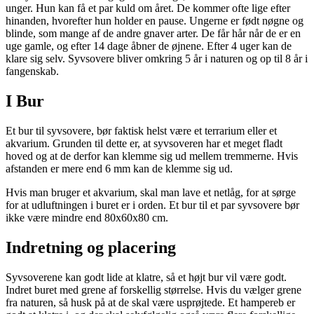
unger. Hun kan få et par kuld om året. De kommer ofte lige efter
hinanden, hvorefter hun holder en pause. Ungerne er født nøgne og
blinde, som mange af de andre gnaver arter. De får hår når de er en
uge gamle, og efter 14 dage åbner de øjnene. Efter 4 uger kan de
klare sig selv. Syvsovere bliver omkring 5 år i naturen og op til 8 år i
fangenskab.
I Bur
Et bur til syvsovere, bør faktisk helst være et terrarium eller et
akvarium. Grunden til dette er, at syvsoveren har et meget fladt
hoved og at de derfor kan klemme sig ud mellem tremmerne. Hvis
afstanden er mere end 6 mm kan de klemme sig ud.
Hvis man bruger et akvarium, skal man lave et netlåg, for at sørge
for at udluftningen i buret er i orden. Et bur til et par syvsovere bør
ikke være mindre end 80x60x80 cm.
Indretning og placering
Syvsoverene kan godt lide at klatre, så et højt bur vil være godt.
Indret buret med grene af forskellig størrelse. Hvis du vælger grene
fra naturen, så husk på at de skal være usprøjtede. Et hampereb er