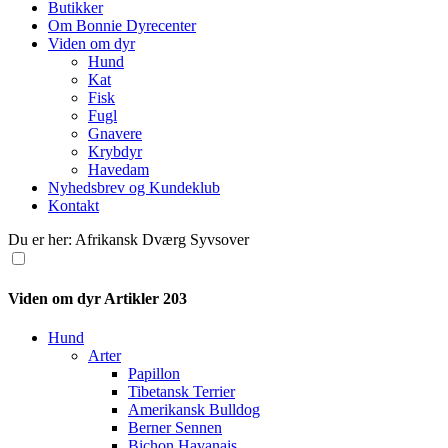
Butikker
Om Bonnie Dyrecenter
Viden om dyr
Hund
Kat
Fisk
Fugl
Gnavere
Krybdyr
Havedam
Nyhedsbrev og Kundeklub
Kontakt
Du er her: Afrikansk Dværg Syvsover
Viden om dyr
Artikler 203
Hund
Arter
Papillon
Tibetansk Terrier
Amerikansk Bulldog
Berner Sennen
Bichon Havanais