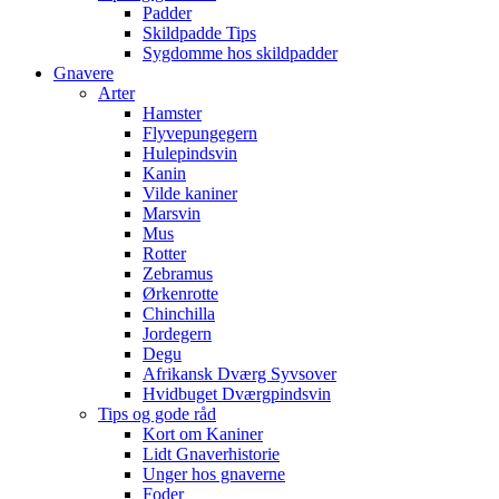
Padder
Skildpadde Tips
Sygdomme hos skildpadder
Gnavere
Arter
Hamster
Flyvepungegern
Hulepindsvin
Kanin
Vilde kaniner
Marsvin
Mus
Rotter
Zebramus
Ørkenrotte
Chinchilla
Jordegern
Degu
Afrikansk Dværg Syvsover
Hvidbuget Dværgpindsvin
Tips og gode råd
Kort om Kaniner
Lidt Gnaverhistorie
Unger hos gnaverne
Foder