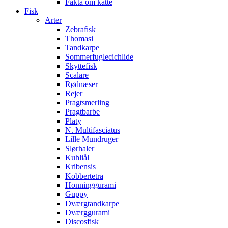
Fakta om katte
Fisk
Arter
Zebrafisk
Thomasi
Tandkarpe
Sommerfuglecichlide
Skyttefisk
Scalare
Rødnæser
Rejer
Pragtsmerling
Pragtbarbe
Platy
N. Multifasciatus
Lille Mundruger
Slørhaler
Kuhliål
Kribensis
Kobbertetra
Honninggurami
Guppy
Dværgtandkarpe
Dværggurami
Discosfisk