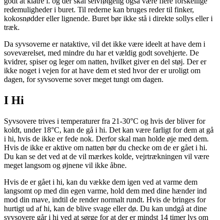
godt at klatre i. og der skal selvfølgelig også være flere forskellige
redemuligheder i buret. Til rederne kan bruges reder til finker,
kokosnødder eller lignende. Buret bør ikke stå i direkte sollys eller i
træk.
Da syvsoverne er nataktive, vil det ikke være ideelt at have dem i
soveværelset, med mindre du har et vældig godt sovehjerte. De
kvidrer, spiser og leger om natten, hvilket giver en del støj. Der er
ikke noget i vejen for at have dem et sted hvor der er uroligt om
dagen, for syvsoverne sover meget tungt om dagen.
I Hi
Syvsovere trives i temperaturer fra 21-30°C og hvis der bliver for
koldt, under 18°C, kan de gå i hi. Det kan være farligt for dem at gå
i hi, hvis de ikke er fede nok. Derfor skal man holde øje med dem.
Hvis de ikke er aktive om natten bør du checke om de er gået i hi.
Du kan se det ved at de vil mærkes kolde, vejrtrækningen vil være
meget langsom og øjnene vil ikke åbne.
Hvis de er gået i hi, kan du vække dem igen ved at varme dem
langsomt op med din egen varme, hold dem med dine hænder ind
mod din mave, indtil de render normalt rundt. Hvis de bringes for
hurtigt ud af hi, kan de blive svage eller dø. Du kan undgå at dine
syvsovere går i hi ved at sørge for at der er mindst 14 timer lys om