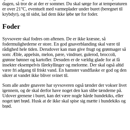
dagen, så tror de at der er sommer. Du skal sørge for at temperaturen
er over 21°C, eventuelt med varmeplader under buret (beregnet til
krybdyr), og til sidst, lad dem ikke løbe tør for foder.
Foder
Syvsovere skal fodres om aftenen. De er ikke kræsne, så
fodermulighederne er store. En god gnaverblanding skal være til
rådighed hele tiden. Derudover kan man give frugt og grøntsager så
som: Æble, appelsin, melon, pære, vindruer, gulerod, broccoli,
grønne bønner og kartofler. Desuden er de vældig glade for at få
insekter eksempelvis fårekyllinger og melorme. Der skal også altid
være fri adgang til friskt vand. En hamster vandflaske er god og den
sikrer at vandet ikke bliver svinet til.
Som alle andre gnavere har syvsoveren også tænder der vokser livet
igennem, og de skal derfor have noget den kan slibe tænderne på.
Udover grenene i buret, kan det være nogle hårde hundekiks, eller
noget tørt brød. Husk at de ikke skal spise sig mætte i hundekiks og
brød.