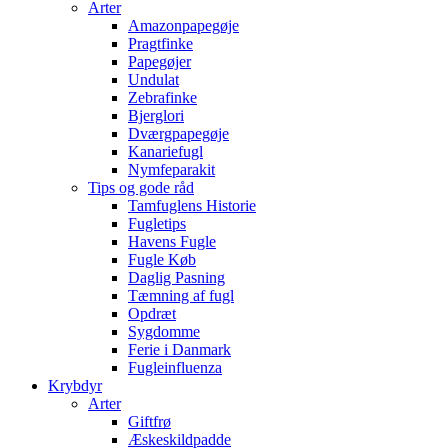
Arter
Amazonpapegøje
Pragtfinke
Papegøjer
Undulat
Zebrafinke
Bjerglori
Dværgpapegøje
Kanariefugl
Nymfeparakit
Tips og gode råd
Tamfuglens Historie
Fugletips
Havens Fugle
Fugle Køb
Daglig Pasning
Tæmning af fugl
Opdræt
Sygdomme
Ferie i Danmark
Fugleinfluenza
Krybdyr
Arter
Giftfrø
Æskeskildpadde