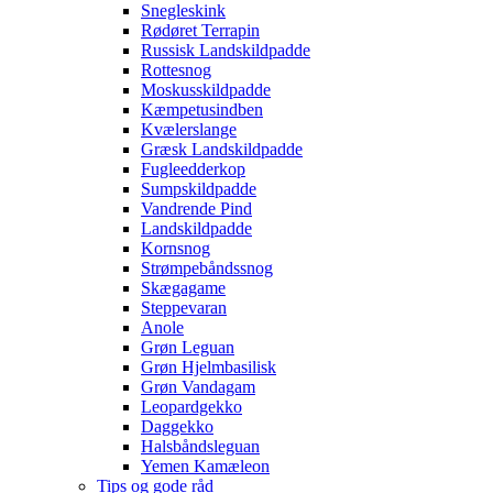
Snegleskink
Rødøret Terrapin
Russisk Landskildpadde
Rottesnog
Moskusskildpadde
Kæmpetusindben
Kvælerslange
Græsk Landskildpadde
Fugleedderkop
Sumpskildpadde
Vandrende Pind
Landskildpadde
Kornsnog
Strømpebåndssnog
Skægagame
Steppevaran
Anole
Grøn Leguan
Grøn Hjelmbasilisk
Grøn Vandagam
Leopardgekko
Daggekko
Halsbåndsleguan
Yemen Kamæleon
Tips og gode råd