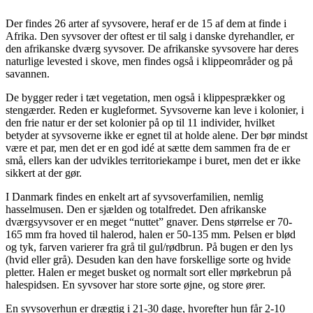
Der findes 26 arter af syvsovere, heraf er de 15 af dem at finde i
Afrika. Den syvsover der oftest er til salg i danske dyrehandler, er
den afrikanske dværg syvsover. De afrikanske syvsovere har deres
naturlige levested i skove, men findes også i klippeområder og på
savannen.
De bygger reder i tæt vegetation, men også i klippesprækker og
stengærder. Reden er kugleformet. Syvsoverne kan leve i kolonier, i
den frie natur er der set kolonier på op til 11 individer, hvilket
betyder at syvsoverne ikke er egnet til at holde alene. Der bør mindst
være et par, men det er en god idé at sætte dem sammen fra de er
små, ellers kan der udvikles territoriekampe i buret, men det er ikke
sikkert at der gør.
I Danmark findes en enkelt art af syvsoverfamilien, nemlig
hasselmusen. Den er sjælden og totalfredet. Den afrikanske
dværgsyvsover er en meget “nuttet” gnaver. Dens størrelse er 70-
165 mm fra hoved til halerod, halen er 50-135 mm. Pelsen er blød
og tyk, farven varierer fra grå til gul/rødbrun. På bugen er den lys
(hvid eller grå). Desuden kan den have forskellige sorte og hvide
pletter. Halen er meget busket og normalt sort eller mørkebrun på
halespidsen. En syvsover har store sorte øjne, og store ører.
En syvsoverhun er drægtig i 21-30 dage, hvorefter hun får 2-10