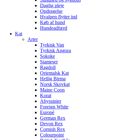
Daglig pleje
Opdragelse
Hvalpen flytter ind
Køb af hund
Hundeadfærd
Kat
Arter
Tyrkisk Van
Tyrkisk Angora
Sokoke
Siameser
Ragdoll
Orientalsk Kat
Hellig Birma
Norsk Skovkat
Maine Coon
Korat
Abyssinier
Foreign White
Europé
German Rex
Devon Rex
Cornish Rex
Colourpoint