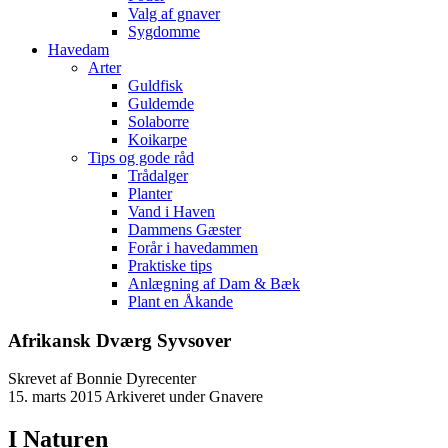
Valg af gnaver
Sygdomme
Havedam
Arter
Guldfisk
Guldemde
Solaborre
Koikarpe
Tips og gode råd
Trådalger
Planter
Vand i Haven
Dammens Gæster
Forår i havedammen
Praktiske tips
Anlægning af Dam & Bæk
Plant en Åkande
Afrikansk Dværg Syvsover
Skrevet af
Bonnie Dyrecenter
15. marts 2015
Arkiveret under Gnavere
I Naturen