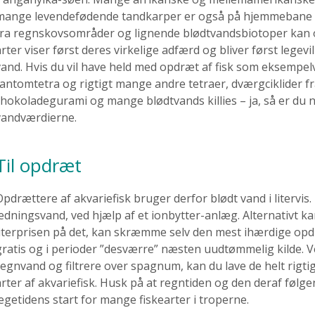
mange levendefødende tandkarper er også på hjemmebane i l
fra regnskovsområder og lignende blødtvandsbiotoper kan og
rter viser først deres virkelige adfærd og bliver først legevil
vand. Hvis du vil have held med opdræt af fisk som eksempelv
fantomtetra og rigtigt mange andre tetraer, dværgciklider 
chokoladegurami og mange blødtvands killies – ja, så er du n
vandværdierne.
Til opdræt
Opdrættere af akvariefisk bruger derfor blødt vand i litervis.
ledningsvand, ved hjælp af et ionbytter-anlæg. Alternativt k
literprisen på det, kan skræmme selv den mest ihærdige opd
gratis og i perioder ”desværre” næsten uudtømmelig kilde.
regnvand og filtrere over spagnum, kan du lave de helt rigtig
arter af akvariefisk. Husk på at regntiden og den deraf følge
legetidens start for mange fiskearter i troperne.