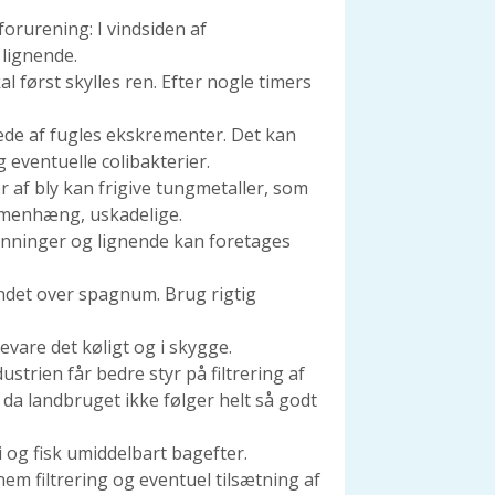
orurening: I vindsiden af
 lignende.
l først skylles ren. Efter nogle timers
e af fugles ekskrementer. Det kan
 eventuelle colibakterier.
 af bly kan frigive tungmetaller, som
ammenhæng, uskadelige.
enninger og lignende kan foretages
vandet over spagnum. Brug rigtig
evare det køligt og i skygge.
ustrien får bedre styr på filtrering af
da landbruget ikke følger helt så godt
 og fisk umiddelbart bagefter.
m filtrering og eventuel tilsætning af