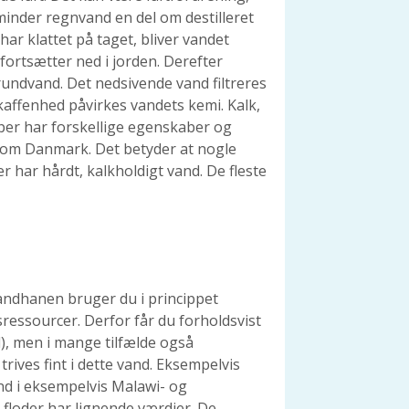
inder regnvand en del om destilleret
har klattet på taget, bliver vandet
fortsætter ned i jorden. Derefter
undvand. Det nedsivende vand filtreres
affenhed påvirkes vandets kemi. Kalk,
yper har forskellige egenskaber og
nd som Danmark. Det betyder at nogle
 har hårdt, kalkholdigt vand. De fleste
vandhanen bruger du i princippet
essourcer. Derfor får du forholdsvist
d), men i mange tilfælde også
trives fint i dette vand. Eksempelvis
nd i eksempelvis Malawi- og
loder har lignende værdier. De