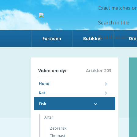
Exact matches on
Search in title
Search in conten
Forsiden
Butikker
Om 
Viden om dyr
Artikler 203
Hund
Arter
Kat
Arter
Papillon
Fisk
Tibetansk Terrier
Tyrkisk Van
Amerikansk Bulldog
Arter
Tyrkisk Angora
Berner Sennen
Sokoke
Zebrafisk
Bichon Havanais
Siameser
Thomasi