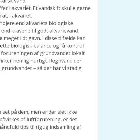
kalisk vand.
r i akvariet. Et vandskift skulle gerne
t, i akvariet.
højere end akvariets biologiske
 end kravene til godt akvarievand.
 meget lidt gavn. I disse tilfælde kan
rette biologisk balance og få kontrol
s forureningen af grundvandet lokalt
virker nemlig hurtigt. Regnvand der
l grundvandet – så der har vi stadig
e set på dem, men er der slet ikke
åvirkes af luftforurening, er det
håndfuld tips til rigtig indsamling af