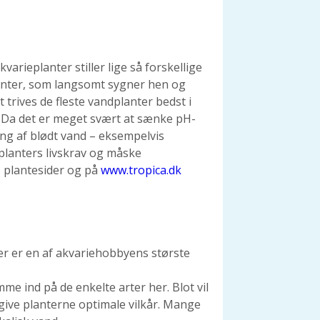
rieplanter stiller lige så forskellige
planter, som langsomt sygner hen og
 trives de fleste vandplanter bedst i
de. Da det er meget svært at sænke pH-
ing af blødt vand – eksempelvis
 planters livskrav og måske
 plantesider og på
www.tropica.dk
mer er en af akvariehobbyens største
me ind på de enkelte arter her. Blot vil
 give planterne optimale vilkår. Mange