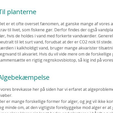
Til planterne
Det er et ofte overset fænomen, at ganske mange af vores akva
krav til livet, som fiskene gør. Derfor findes der også vand
dør, hvis de holdes i vand med forkerte vandværdier. Generelt
neutralt til let surt vand, forudsat at der er CO2 nok til ste
værdien i kalkholdigt vand, bruger mange akvarister tilsætn
regnvand til akvariet. Hvis du vil vide mere om de forskellige
sammensætte en rigtig regnskovsbiotop, så kig ind på vores
Algebekæmpelse
I vores brevkasse her på siden har vi erfaret at algeproble
svøber.
Der er mange forskellige former for alger, og jeg vil ikke kom
jeg minde om, at den vigtigste forebyggelse mod alger er at