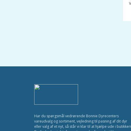
Har du spørgsmål vedrørende Bonnie Dyrecenters
vareudvalg og sortiment, vejledning til pasning af dit dyr
eller valg af et nyt, så står vi klar til at hjælpe ude i butikker