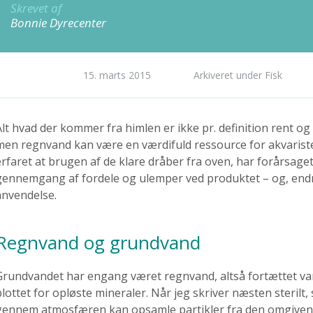
Skrevet af
Bonnie Dyrecenter
15. marts 2015
Arkiveret under Fisk
Alt hvad der kommer fra himlen er ikke pr. definition rent og
men regnvand kan være en værdifuld ressource for akvarist
erfaret at brugen af de klare dråber fra oven, har forårsaget
gennemgang af fordele og ulemper ved produktet – og, endn
anvendelse.
Regnvand og grundvand
Grundvandet har engang været regnvand, altså fortættet van
blottet for opløste mineraler. Når jeg skriver næsten sterilt,
gennem atmosfæren kan opsamle partikler fra den omgivende