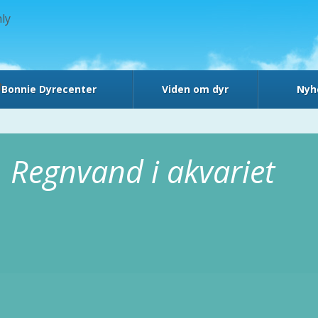
ly
t
Bonnie Dyrecenter
Viden om dyr
Nyh
Regnvand i akvariet