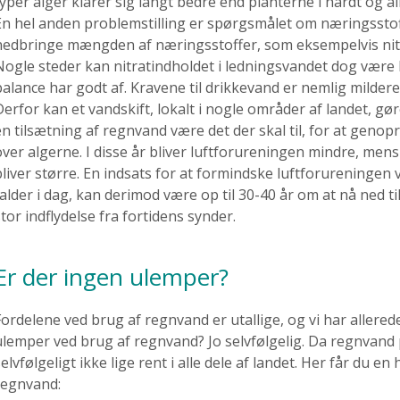
typer alger klarer sig langt bedre end planterne i hårdt og al
En hel anden problemstilling er spørgsmålet om næringsstoffe
nedbringe mængden af næringsstoffer, som eksempelvis nitra
Nogle steder kan nitratindholdet i ledningsvandet dog være 
balance har godt af. Kravene til drikkevand er nemlig mildere
Derfor kan et vandskift, lokalt i nogle områder af landet, gøre
en tilsætning af regnvand være det der skal til, for at genop
over algerne. I disse år bliver luftforureningen mindre, men
bliver større. En indsats for at formindske luftforureningen 
falder i dag, kan derimod være op til 30-40 år om at nå ned ti
tor indflydelse fra fortidens synder.
Er der ingen ulemper?
Fordelene ved brug af regnvand er utallige, og vi har allered
ulemper ved brug af regnvand? Jo selvfølgelig. Da regnvand p
elvfølgeligt ikke lige rent i alle dele af landet. Her får du en 
regnvand: