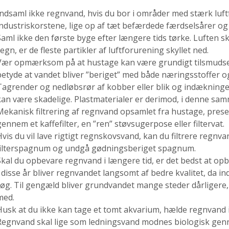
Indsaml ikke regnvand, hvis du bor i områder med stærk luftf
industriskorstene, lige op af tæt befærdede færdselsårer og
Saml ikke den første byge efter længere tids tørke. Luften ska
egn, er de fleste partikler af luftforurening skyllet ned.
Vær opmærksom på at hustage kan være grundigt tilsmudsed
betyde at vandet bliver ”beriget” med både næringsstoffer og
Tagrender og nedløbsrør af kobber eller blik og indækninger
kan være skadelige. Plastmaterialer er derimod, i denne s
Mekanisk filtrering af regnvand opsamlet fra hustage, pres
gennem et kaffefilter, en ”ren” støvsugerpose eller filtervat.
Hvis du vil lave rigtigt regnskovsvand, kan du filtrere regn
filterspagnum og undgå gødningsberiget spagnum.
Skal du opbevare regnvand i længere tid, er det bedst at opb
I disse år bliver regnvandet langsomt af bedre kvalitet, da ind
røg. Til gengæld bliver grundvandet mange steder dårligere, 
med.
Husk at du ikke kan tage et tomt akvarium, hælde regnvand i
Regnvand skal lige som ledningsvand modnes biologisk genne