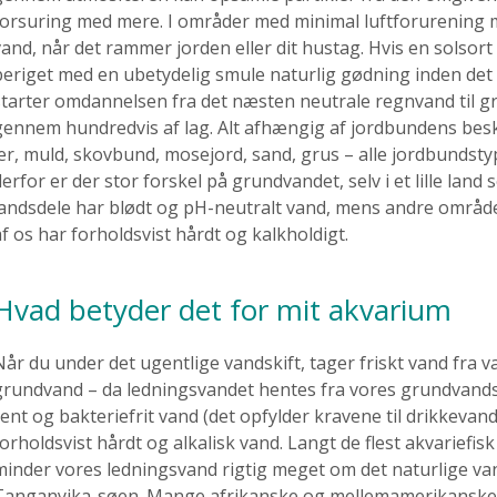
forsuring med mere. I områder med minimal luftforurening m
vand, når det rammer jorden eller dit hustag. Hvis en solsort 
beriget med en ubetydelig smule naturlig gødning inden det 
starter omdannelsen fra det næsten neutrale regnvand til gr
gennem hundredvis af lag. Alt afhængig af jordbundens besk
ler, muld, skovbund, mosejord, sand, grus – alle jordbundst
derfor er der stor forskel på grundvandet, selv i et lille la
landsdele har blødt og pH-neutralt vand, mens andre områder
af os har forholdsvist hårdt og kalkholdigt.
Hvad betyder det for mit akvarium
Når du under det ugentlige vandskift, tager friskt vand fra 
grundvand – da ledningsvandet hentes fra vores grundvandsr
rent og bakteriefrit vand (det opfylder kravene til drikkevan
orholdsvist hårdt og alkalisk vand. Langt de flest akvariefisk 
minder vores ledningsvand rigtig meget om det naturlige va
Tanganyika-søen. Mange afrikanske og mellemamerikanske f