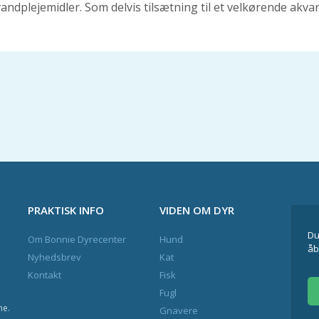
vandplejemidler. Som delvis tilsætning til et velkørende akv
PRAKTISK INFO
VIDEN OM DYR
Du
Om Bonnie Dyrecenter
Hund
åb
Nyhedsbrev
Kat
Kontakt
Fisk
Fugl
ne.
Gnavere