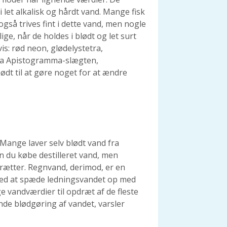
et alkalisk og hårdt vand. Mange fisk
så trives fint i dette vand, men nogle
lige, når de holdes i blødt og let surt
is: rød neon, glødelystetra,
fra Apistogramma-slægten,
ødt til at gøre noget for at ændre
 Mange laver selv blødt vand fra
an du købe destilleret vand, men
rætter. Regnvand, derimod, er en
 Ved at spæde ledningsvandet op med
e vandværdier til opdræt af de fleste
nde blødgøring af vandet, varsler