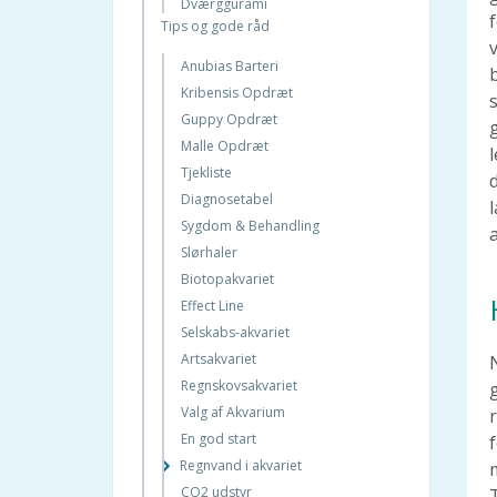
Bayvantic® Vet
Dværggurami
Kattebakker og kattegrus
Tips og gode råd
Skovflåten
Discosfisk
Hvorfor killingefoder?
Om Hunden
Congotetra
Kattens jagt
Anubias Barteri
Bliv set i mørket
Citron-Tetra
På ferie med katten
Kribensis Opdræt
Hundefoder
Aphyosemion Australe
Kattefoder
Guppy Opdræt
Lopper
Aequidens Pulcher
Er det en han eller hun kat?
Malle Opdræt
Sundhed og sygdom
Løbetid
Tjekliste
Daglig pleje
FELIWAY®
Diagnosetabel
Opdragelse
Skovflåten
Sygdom & Behandling
Hvalpen flytter ind
Kattesand
Slørhaler
Køb af hund
Kattens historie
Biotopakvariet
Hundeadfærd
Lopper, kattens plageånder
Effect Line
Sundhed og sygdom
Selskabs-akvariet
Mad & Ernæring
Artsakvariet
Den daglige pleje
Regnskovsakvariet
Killingen flytter ind
Valg af Akvarium
Inden afhentning
En god start
f
Køb af kat
Regnvand i akvariet
Kattetips
CO2 udstyr