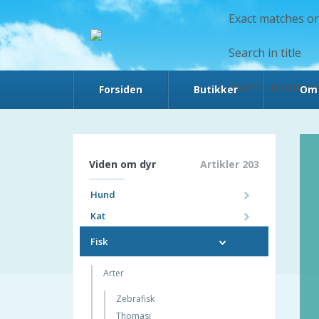
Exact matches on
Search in title
Search in conten
Forsiden
Butikker
Om 
Viden om dyr
Artikler 203
Hund
Arter
Kat
Arter
Papillon
Fisk
Tibetansk Terrier
Tyrkisk Van
Amerikansk Bulldog
Arter
Tyrkisk Angora
Berner Sennen
Sokoke
Zebrafisk
Bichon Havanais
Siameser
Thomasi