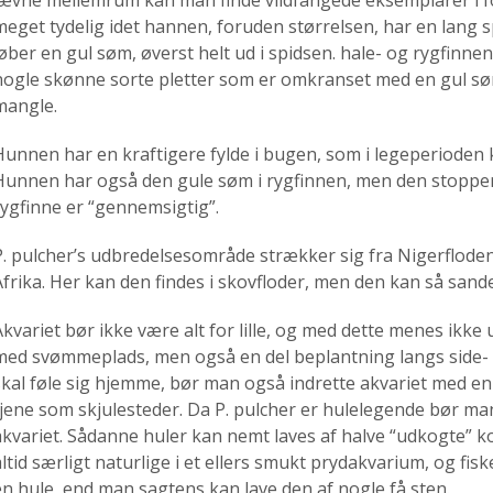
jævne mellemrum kan man finde vildfangede eksemplarer i f
meget tydelig idet hannen, foruden størrelsen, har en lang s
løber en gul søm, øverst helt ud i spidsen. hale- og rygfin
nogle skønne sorte pletter som er omkranset med en gul sø
mangle.
Hunnen har en kraftigere fylde i bugen, som i legeperioden k
Hunnen har også den gule søm i rygfinnen, men den stopper 
rygfinne er “gennemsigtig”.
P. pulcher’s udbredelsesområde strækker sig fra Nigerfloden
Afrika. Her kan den findes i skovfloder, men den kan så sande
Akvariet bør ikke være alt for lille, og med dette menes ikke 
med svømmeplads, men også en del beplantning langs side- o
skal føle sig hjemme, bør man også indrette akvariet med en
tjene som skjulesteder. Da P. pulcher er hulelegende bør man
akvariet. Sådanne huler kan nemt laves af halve “udkogte” k
ltid særligt naturlige i et ellers smukt prydakvarium, og fisken
en hule, end man sagtens kan lave den af nogle få sten.