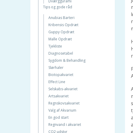
Bayvantic® Vet
Dværggurami
Kattebakker og kattegrus
Tips og gode råd
Skovflåten
Discosfisk
Hvorfor killingefoder?
Om Hunden
Congotetra
Kattens jagt
Anubias Barteri
Bliv set i mørket
Citron-Tetra
På ferie med katten
Kribensis Opdræt
Hundefoder
Aphyosemion Australe
Kattefoder
Guppy Opdræt
Lopper
Aequidens Pulcher
Er det en han eller hun kat?
Malle Opdræt
Sundhed og sygdom
Løbetid
Tjekliste
Daglig pleje
FELIWAY®
Diagnosetabel
Opdragelse
Skovflåten
Sygdom & Behandling
Hvalpen flytter ind
Kattesand
Slørhaler
Køb af hund
Kattens historie
Biotopakvariet
Hundeadfærd
Lopper, kattens plageånder
Effect Line
Sundhed og sygdom
Selskabs-akvariet
Mad & Ernæring
Artsakvariet
Den daglige pleje
Regnskovsakvariet
Killingen flytter ind
Valg af Akvarium
Inden afhentning
En god start
Køb af kat
a
Regnvand i akvariet
Kattetips
CO2 udstyr