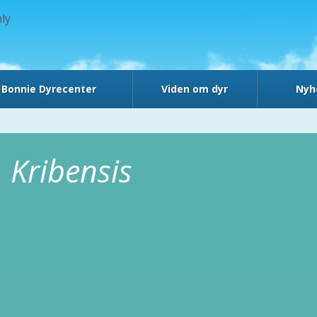
ly
t
Bonnie Dyrecenter
Viden om dyr
Nyh
Kribensis