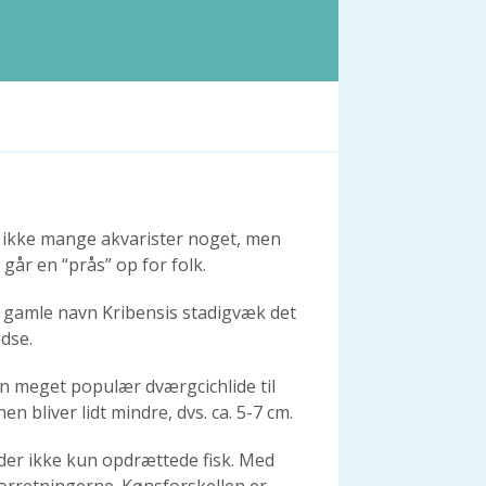
t ikke mange akvarister noget, men
 går en “prås” op for folk.
et gamle navn Kribensis stadigvæk det
dse.
 en meget populær dværgcichlide til
 bliver lidt mindre, dvs. ca. 5-7 cm.
 der ikke kun opdrættede fisk. Med