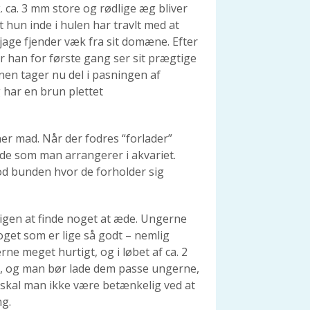
k. ca. 3 mm store og rødlige æg bliver
t hun inde i hulen har travlt med at
jage fjender væk fra sit domæne. Efter
r han for første gang ser sit prægtige
en tager nu del i pasningen af
 har en brun plettet
ner mad. Når der fodres “forlader”
lde som man arrangerer i akvariet.
d bunden hvor de forholder sig
 igen at finde noget at æde. Ungerne
oget som er lige så godt – nemlig
e meget hurtigt, og i løbet af ca. 2
re, og man bør lade dem passe ungerne,
t skal man ikke være betænkelig ved at
ng.