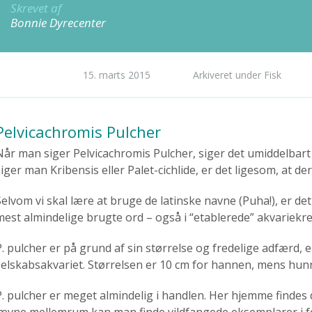
Skrevet af
Bonnie Dyrecenter
15. marts 2015
Arkiveret under Fisk
Pelvicachromis Pulcher
Når man siger Pelvicachromis Pulcher, siger det umiddelbar
iger man Kribensis eller Palet-cichlide, er det ligesom, at der
Selvom vi skal lære at bruge de latinske navne (Puha!), er d
mest almindelige brugte ord – også i “etablerede” akvariekre
P. pulcher er på grund af sin størrelse og fredelige adfærd,
selskabsakvariet. Størrelsen er 10 cm for hannen, mens hunnen
P. pulcher er meget almindelig i handlen. Her hjemme findes