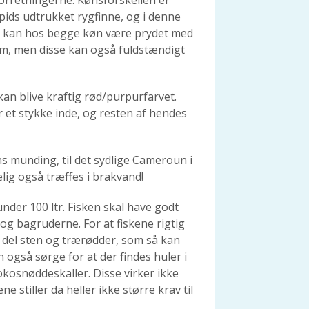
orretningerne. Kønsforskellen er
pids udtrukket rygfinne, og i denne
nen kan hos begge køn være prydet med
m, men disse kan også fuldstændigt
an blive kraftig rød/purpurfarvet.
et stykke inde, og resten af hendes
s munding, til det sydlige Cameroun i
lig også træffes i brakvand!
under 100 ltr. Fisken skal have godt
g bagruderne. For at fiskene rigtig
 del sten og trærødder, som så kan
 også sørge for at der findes huler i
okosnøddeskaller. Disse virker ikke
e stiller da heller ikke større krav til