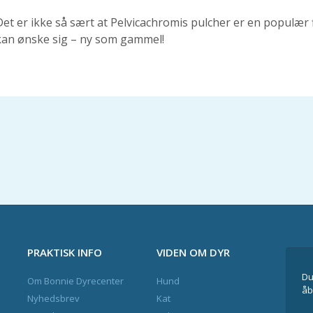
Det er ikke så sært at Pelvicachromis pulcher er en populær f
kan ønske sig – ny som gammel!
PRAKTISK INFO
VIDEN OM DYR
Du
Om Bonnie Dyrecenter
Hund
åb
Nyhedsbrev
Kat