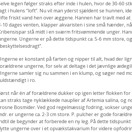
Selve legen følger straks efter inde i hulen, hvor de 30-60 st
lagt i hulens “loft”. Nu vil man yderst sjældent se hunnen, ide
vifte friskt vand hen over æggene. Hannen har travlt med at 
8-10 dages venten, klapper akvaristen i sine små hænder, nå
Kribensispar stå midt i en sværm fritsvømmende unger. Hann
ungerne. Ungerne er på dette tidspunkt ca. 5-6 mm store, og
“beskyttelsesdragt”.
Ungerne er konstant på farten og nipper til alt, hvad der lig
forældrene ungerne, for selv at deltage i det jævnlige ædegi
Ungerne samler sig nu sammen i en klump, og søger ned mo
uldstændigt i ro.
Først når én af forældrene dukker op igen letter flokken for
kan straks tage nyklækkede nauplier af Artemia salina, og n
frosne Bosmider. Ved god regelmæssig fodring, vokser ungern
mdr. er ungerne ca. 2-3 cm store. P. pulcher er gode foræld
indtil de begynder at forberede en ny leg. På dette tidspunk
flytte ungerne over i et opvækstakvarium for videre opfodri