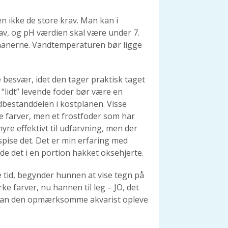
n ikke de store krav. Man kan i
lav, og pH værdien skal være under 7.
 hanerne. Vandtemperaturen bør ligge
e besvær, idet den tager praktisk taget
 “lidt” levende foder bør være en
dbestanddelen i kostplanen. Visse
tte farver, men et frostfoder som har
yre effektivt til udfarvning, men der
 spise det. Det er min erfaring med
nde det i en portion hakket oksehjerte.
id, begynder hunnen at vise tegn på
e farver, nu hannen til leg – JO, det
nu kan den opmærksomme akvarist opleve