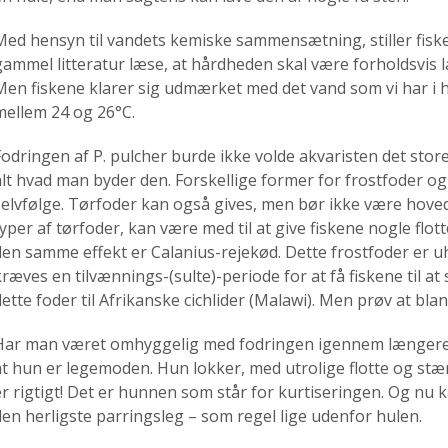
Med hensyn til vandets kemiske sammensætning, stiller fiske
gammel litteratur læse, at hårdheden skal være forholdsvis 
Men fiskene klarer sig udmærket med det vand som vi har i
mellem 24 og 26°C.
Fodringen af P. pulcher burde ikke volde akvaristen det stor
alt hvad man byder den. Forskellige former for frostfoder og
selvfølge. Tørfoder kan også gives, men bør ikke være hove
typer af tørfoder, kan være med til at give fiskene nogle flo
den samme effekt er Calanius-rejekød. Dette frostfoder er uh
kræves en tilvænnings-(sulte)-periode for at få fiskene til at
dette foder til Afrikanske cichlider (Malawi). Men prøv at bla
Har man været omhyggelig med fodringen igennem længere t
at hun er legemoden. Hun lokker, med utrolige flotte og stærk
er rigtigt! Det er hunnen som står for kurtiseringen. Og 
den herligste parringsleg – som regel lige udenfor hulen.