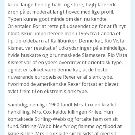
krop, lange ben og hale, og store, højtplacerede
øren på et moderat langt hoved med lige profil.
Typen kunne godt minde om den nu kendte
Orientaler. For at rette på udseendet og for at få nyt
blodtilskud, importerede man i 1965 fra Canada et
tip-tip-oldebarn af Kallibunker. Denne kat, Rio Vista
Kismet, var resultat af udkrydsninger på almindelige,
hvide huskatte og brunmaskede Siamesere. Rio Vista
Kismet var af en yders overdrevent orientalsk type,
og det er takket være denne kat, at de fleste
nuværende europæiske Rexer er af slank type,
hvorimod de amerikanske Rexer fortsat er blevet
avlet frem til en ekstrem slank type.
Samtidig, nemlig i 1960 fandt Mrs. Cox en krøllet
hankilling. Mrs. Cox kaldte killingen Krilee. Hun
kontaktede Stirling-Webb og fortalte ham om sit
fund. Stirling-Webb blev fyr og flamme og tilbød at
købe Kirlee. Mrs. Cox skilte sig til sidst af med sit