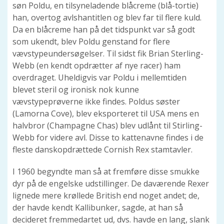
søn Poldu, en tilsyneladende blåcreme (blå-tortie)
han, overtog avlshantitlen og blev far til flere kuld.
Da en blåcreme han på det tidspunkt var så godt
som ukendt, blev Poldu genstand for flere
vævstypeundersøgelser. Til sidst fik Brian Sterling-
Webb (en kendt opdrætter af nye racer) ham
overdraget. Uheldigvis var Poldu i mellemtiden
blevet steril og ironisk nok kunne
vævstypeprøverne ikke findes. Poldus søster
(Lamorna Cove), blev eksporteret til USA mens en
halvbror (Champagne Chas) blev udlånt til Stirling-
Webb for videre avl. Disse to kattenavne findes i de
fleste danskopdrættede Cornish Rex stamtavler.
I 1960 begyndte man så at fremføre disse smukke
dyr på de engelske udstillinger. De daværende Rexer
lignede mere krøllede British end noget andet; de,
der havde kendt Kallibunker, sagde, at han så
decideret fremmedartet ud, dvs. havde en lang, slank