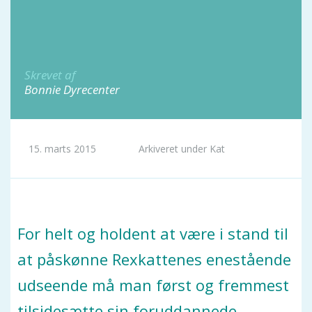
Kat
Fisk
Fugl
Skrevet af
Bonnie Dyrecenter
Gnavere
Krybdyr
Havedam
15. marts 2015
Arkiveret under Kat
Nyhedsbrev og Kundeklub
Kontakt
For helt og holdent at være i stand til
at påskønne Rexkattenes enestående
udseende må man først og fremmest
tilsidesætte sin foruddannede