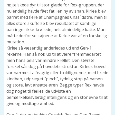
højtelskede dyr til stor glæde for Rex-gruppen, der
nu endelig havde fået fat i en ny avlshan. Kirlee blev
parret med flere af Champagnes Chas´ døtre, men til
alles store skuffelse blev resultatet af samtlige
parringer ikke-krøllede, helt almindelige katte. Man
måtte derfor se i øjnene at Kirlee var af en forskellig
mutation.
Kirlee så væsentlig anderledes ud end Gen-1
rexerne. Han så nok ud til at være “fremmedartet”,
men hans pels var mindre krøllet. Den største
forskel sås dog på hovedets struktur. Kirlees hoved
var nærmest alfeagtig eller troldlignende, med brede
kindben, udpræget “pinch”, tydelig stop på næsen
og store, lavt ansatte øren. Begge typer Rex havde
dog noget til fælles: de udviste en
bemærkelsesværdig intelligens og en stor evne til at
give og modtage ømhed.
Gen-1, der nu hedder Cornish Rex, og Gen-2 med