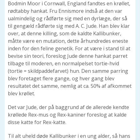
Bodmin Moor i Cornwall, England fandtes en krøllet,
rødtabby hankat. Fru Ennismore indså at den var
ualmindelig og rådførte sig med en dyrlæge, der så
til gengæld rådførte sig med A. C. Jude. Han blev klar
over, at denne killing, som de kaldte Kallibunker,
måtte være en mutation, dette århundredes eneste
inden for den feline genetik. For at være i stand til at
bevise sin teori, foreslog Jude denne hankat parret
tilbage til moderen, en normalpelset tortie-hvid
(tortie = skildpaddefarvet) hun. Den samme parring
blev foretaget flere gange, og hver gang blev
resultatet det samme, nemlig at ca. 50% af afkommet
blev krøllet.
Det var Jude, der på baggrund af de allerede kendte
krøllede Rex-mus og Rex-kaniner foreslog at kalde
disse katte for Rex-katte.
Til alt uheld døde Kallibunker i en ung alder, så hans