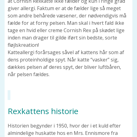
at Cornish Rexkatte ikke fælder og kun i ringe grad
giver allergi. Faktum er at de fælder lige så meget
som andre behårede væsener, der nødvendigvis må
fælde for at forny pelsen. Man skal i hvert fald ikke
tage en hvid eller creme Cornish Rex på skødet lige
inden man drager til gilde iført sin bedste, sorte
fløjlskreation!
Katteallergi forårsages såvel af kattens hår som af
dens proteinholdige spyt. Når katte “vasker” sig,
dækkes pelsen af deres spyt, der bliver luftbåren,
når pelsen fældes.
Rexkattens historie
Historien begynder i 1950, hvor der i et kuld efter
almindelige huskatte hos en Mrs. Ennismore fra