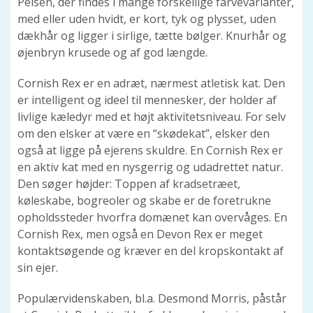
Pelsen, der findes i mange forskellige farvevarianter,
med eller uden hvidt, er kort, tyk og plysset, uden
dækhår og ligger i sirlige, tætte bølger. Knurhår og
øjenbryn krusede og af god længde.
Cornish Rex er en adræt, nærmest atletisk kat. Den
er intelligent og ideel til mennesker, der holder af
livlige kæledyr med et højt aktivitetsniveau. For selv
om den elsker at være en “skødekat”, elsker den
også at ligge på ejerens skuldre. En Cornish Rex er
en aktiv kat med en nysgerrig og udadrettet natur.
Den søger højder: Toppen af kradsetræet,
køleskabe, bogreoler og skabe er de foretrukne
opholdssteder hvorfra domænet kan overvåges. En
Cornish Rex, men også en Devon Rex er meget
kontaktsøgende og kræver en del kropskontakt af
sin ejer.
Populærvidenskaben, bl.a. Desmond Morris, påstår