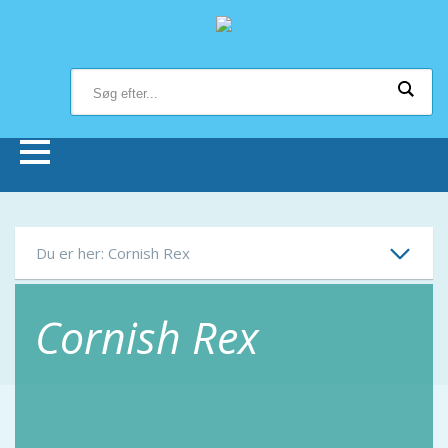
Forsiden
Du er her: Cornish Rex
Butikker
Cornish Rex
Om Bonnie Dyrecenter
Viden om dyr
Hund